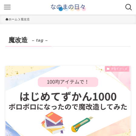
ホーム
魔改造
魔改造
– tag –
子育てグッズ